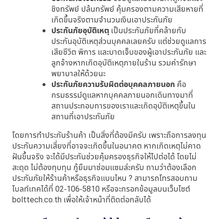
ชิงทรัพย์ ปล้นทรัพย์ คุ้มครองตามความเสียหายที่
เกิดขึ้นจริงตามจำนวนเงินเอาประกันภัย
ประกันภัยอุบัติเหตุ
เป็นประกันภัยที่คล้ายกับ
ประกันอุบัติเหตุส่วนบุคคลเลยครับ แต่ช่วยดูแลการ
เสียชีวิต พิการ และบาดเจ็บของผู้เอาประกันภัย และ
ลูกจ้างหากเกิดอุบัติเหตุภายในร้าน รวมค่ารักษา
พยาบาลให้ด้วยนะ
ประกันภัยความรับผิดต่อบุคคลภายนอก
คือ
กรมธรรม์ดูแลหากบุคคลภายนอกเดินทางมาที่
สถานประกอบการของเราและเกิดอุบัติเหตุขึ้นใน
สถานที่เอาประกันภัย
โดยการทำประกันร้านค้า เป็นสิ่งที่ต้องมีครับ เพราะถือการลงทุน
ประกันความเสี่ยงที่อาจจะเกิดขึ้นในอนาคต หากเกิดเหตุไม่คาด
ฝันขึ้นจริง จะได้มีประกันช่วยคุ้มครองธุรกิจให้ไปต่อได้ โดยไม่
สะดุด ไม่ต้องทุบทุน กู้ยืมมาซ่อมแซมล่ะครับ ถามว่าต้องเลือก
ประกันภัยให้ร้านค้าหรือธุรกิจแบบไหน ? สามารถโทรสอบถาม
โบลท์เทคได้ที่ 02-106-5810 หรือจะกรอกข้อมูลบนเว็บไซต์
bolttech.co.th เพื่อให้เจ้าหน้าที่ติดต่อกลับได้