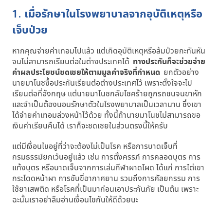
1. เมื่อรักษาในโรงพยาบาลจากอุบัติเหตุหรือ
เจ็บป่วย
หากคุณจ่ายค่าเทอมไปแล้ว แต่เกิดอุบัติเหตุหรือล้มป่วยกะทันหัน
จนไม่สามารถเรียนต่อในต่างประเทศได้
ทางประกันก็จะช่วยจ่าย
ค่าผลประโยชน์ชดเชยให้ตามมูลค่าจริงที่กำหนด
ยกตัวอย่าง
นายมาโนชซื้อประกันเรียนต่อต่างประเทศไว้ เพราะตั้งใจจะไป
เรียนต่อที่อังกฤษ แต่นายมาโนชกลับโชคร้ายถูกรถชนจนขาหัก
และจำเป็นต้องนอนรักษาตัวในโรงพยาบาลเป็นเวลานาน ซึ่งเขา
ได้จ่ายค่าเทอมล่วงหน้าไว้ด้วย ทั้งนี้ถ้านายมาโนชไม่สามารถขอ
เงินค่าเรียนคืนได้ เราก็จะชดเชยในส่วนตรงนี้ให้ครับ
แต่มีเงื่อนไขอยู่ที่ว่าจะต้องไม่เป็นโรค หรือการบาดเจ็บที่
กรมธรรม์ยกเว้นอยู่แล้ว เช่น การตั้งครรภ์ การคลอดบุตร การ
แท้งบุตร หรือบาดเจ็บจากการเล่นกีฬาผาดโผด ได้แก่ การไต่เขา
กระโดดหน้าผา การขับขี่อากาศยาน รวมถึงการศัลยกรรม การ
ใช้ยาเสพติด หรือโรคที่เป็นมาก่อนเอาประกันภัย เป็นต้น เพราะ
ฉะนั้นเราอย่าลืมอ่านเงื่อนไขกันให้ดีด้วยนะ