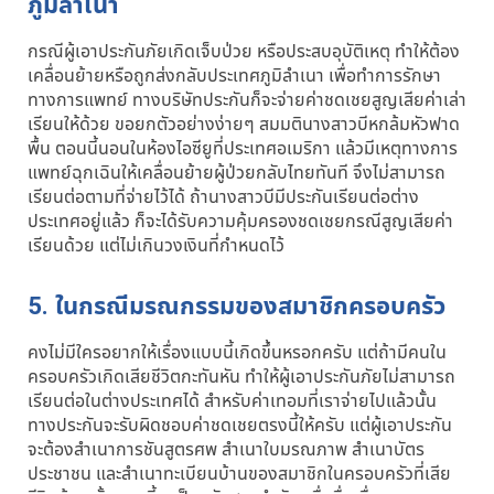
ภูมิลำเนา
กรณีผู้เอาประกันภัยเกิดเจ็บป่วย หรือประสบอุบัติเหตุ ทำให้ต้อง
เคลื่อนย้ายหรือถูกส่งกลับประเทศภูมิลำเนา เพื่อทำการรักษา
ทางการแพทย์ ทางบริษัทประกันก็จะจ่ายค่าชดเชยสูญเสียค่าเล่า
เรียนให้ด้วย ขอยกตัวอย่างง่ายๆ สมมตินางสาวบีหกล้มหัวฟาด
พื้น ตอนนี้นอนในห้องไอซียูที่ประเทศอเมริกา แล้วมีเหตุทางการ
แพทย์ฉุกเฉินให้เคลื่อนย้ายผู้ป่วยกลับไทยทันที จึงไม่สามารถ
เรียนต่อตามที่จ่ายไว้ได้ ถ้านางสาวบีมีประกันเรียนต่อต่าง
ประเทศอยู่แล้ว ก็จะได้รับความคุ้มครองชดเชยกรณีสูญเสียค่า
เรียนด้วย แต่ไม่เกินวงเงินที่กำหนดไว้
5. ในกรณีมรณกรรมของสมาชิกครอบครัว
คงไม่มีใครอยากให้เรื่องแบบนี้เกิดขึ้นหรอกครับ แต่ถ้ามีคนใน
ครอบครัวเกิดเสียชีวิตกะทันหัน ทำให้ผู้เอาประกันภัยไม่สามารถ
เรียนต่อในต่างประเทศได้ สำหรับค่าเทอมที่เราจ่ายไปแล้วนั้น
ทางประกันจะรับผิดชอบค่าชดเชยตรงนี้ให้ครับ แต่ผู้เอาประกัน
จะต้องสำเนาการชันสูตรศพ สำเนาใบมรณภาพ สำเนาบัตร
ประชาชน และสำเนาทะเบียนบ้านของสมาชิกในครอบครัวที่เสีย