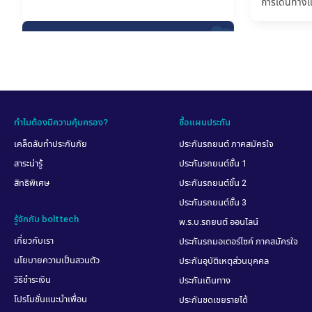
การเดินทางแ
เรามั่นใจได้ว่าจะได้รับการดูแลเรื่องค่าใช้จ่ายในการ
ทางกี่ครั้ง ก
รักษาพยาบาลเมื่อกลับมาเคลม
ความคุ้มครอง
เกิน 90 วัน
เลือกประกันการเดินทางให้เหมาะ
กับวีซ่าเชงเก้น
ถ้าใครมีแผนเดินทางไปเที่ยวหลายๆ ประเทศใน
ทวีปยุโรป การขอวีซ่าเชงเก้นมักเป็นตัวเลือกแรกๆ
ที่คิดถึงกันนะครับ ในการขอวีซ่าเชงเก้นมีการระบุ
ไว้ว่าต้องมีประกันการเดินทางแนบมาด้วย