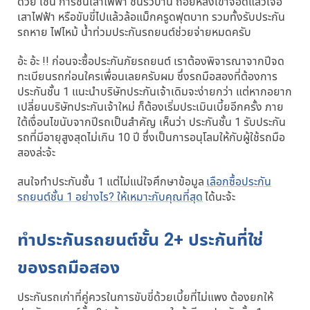
ด้วย เช่น การชนเสาไฟฟ้า ชนรั้วบ้าน ถอยหลังเข้าจอดแล้วเจอ
เสาไฟฟ้า หรือขับขี่ไปแล้วล้อแม็กครูดฟุตบาท รวมทั้งรับประกัน
รถหาย ไฟไหม้ น้ำท่วมประกันรถยนต์ช่วยจ่ายหมดครับ
อ้ะ อ้ะ !! ก่อนจะซื้อประกันภัยรถยนต์ เราต้องพิจารณาจากปีจด
ทะเบียนรถก่อนใครเพื่อนเลยครับผม ซึ่งรถมือสองที่ต้องการ
ประกันชั้น 1 แนะนำบริษัทประกันเจ้าเดิมจะง่ายกว่า แต่หากอยาก
เปลี่ยนบริษัทประกันเจ้าใหม่ ก็ต้องเริ่มประเมินเบี้ยอีกครั้ง ภาย
ใต้เงื่อนไขนับจากปีรถเป็นสำคัญ เห็นว่า ประกันชั้น 1 รับประกัน
รถที่มีอายุสูงสุดไม่เกิน 10 ปี ซึ่งเป็นการอนุโลมให้กับผู้ใช้รถมือ
สองล่ะจ้ะ
สนใจทำประกันชั้น 1 แต่ไม่แน่ใจศึกษาข้อมูล
เลือกซื้อประกัน
รถยนต์ชั้น 1 อย่างไร? ให้เหมาะกับคุณที่สุด
ได้นะจ้ะ
ทำประกันรถยนต์ชั้น 2+ ประกันที่ใช่
ของรถมือสอง
ประกันรถเก่าที่คู่ควรในการขับขี่ด้วยเบี้ยที่ไม่แพง ต้องยกให้