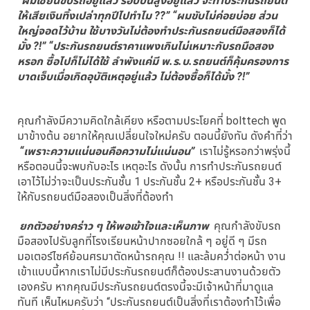
ให้เสียเงินทิ้งเปล่าทุกปีไปทำไม ??” “ผมขับไม่ค่อยบ่อย ส่วน
ใหญ่จอดไว้บ้าน ใช้บางวันไม่ต้องทำประกันรถยนต์มือสองก็ได้
มั้ง ?!” “ประกันรถยนต์ราคาแพงเกินไม่เหมาะกับรถมือสอง
หรอก ซื้อไปก็ไม่ได้ใช้ ลำพังแค่มี พ.ร.บ.รถยนต์ก็คุ้มครองการ
บาดเจ็บเมื่อเกิดอุบัติเหตุอยู่แล้ว ไม่ต้องซื้อก็ได้มั้ง ?!”
คุณกำลังมีความคิดใกล้เคียง หรือตามประโยคที่ bolttech พูด
มาข้างต้น อยากให้คุณเปลี่ยนใจใหม่ครับ ตอนนี้ยังทัน ดังคำที่ว่า
“เพราะความแน่นอนคือความไม่แน่นอน”
เราไม่รู้หรอกว่าพรุ่งนี้
หรือตอนนี้จะพบกับอะไร เหตุอะไร ดังนั้น การทำประกันรถยนต์
เอาไว้ไม่ว่าจะเป็นประกันชั้น 1 ประกันชั้น 2+ หรือประกันชั้น 3+
ให้กับรถยนต์มือสองเป็นสิ่งที่ต้องทำ
ยกตัวอย่างคร่าว ๆ ให้พอเข้าใจและเห็นภาพ
คุณกำลังขับรถ
มือสองไปรับลูกที่โรงเรียนหน้าปากซอยใกล้ ๆ อยู่ดี ๆ มีรถ
มอเตอร์ไซค์ย้อนศรมาตัดหน้ารถคุณ !! และล้มคว่ำต่อหน้า งาน
เข้าแบบนี้หากเราไม่มีประกันรถยนต์ก็ต้องประสานงานด้วยตัว
เองครับ หากคุณมีประกันรถยนต์ตรงนี้จะมีเจ้าหน้าที่มาดูแล
ทันที เห็นไหมครับว่า “ประกันรถยนต์เป็นสิ่งที่เราต้องทำไว้เพื่อ