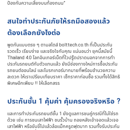
ป้องกันความเสี่ยงบนท้องถนน”
สนใจทำประกันภัยให้รถมือสองแล้ว
ต้องเลือกยังไงต่อ
พูดกันแบบตรง ๆ ตามสไตล์ bolttech.co.th ที่เป็นประกัน
รวดเร็ว เรียบง่าย และจริงใจกับคุณ แน่นอนว่า ยุคนี้สมัยนี้
Thailand 4.0 โลกอินเทอร์เน็ตที่ไวปรู๊ดปราดนอกจากการทำ
ประกันรถยนต์กับตัวแทนแล้ว ยังมีช่องทางใหม่การซื้อประกัน
รถยนต์ออนไลน์ และโบรกเกอร์มากมายที่พร้อมอำนวยความ
สะดวก ให้เราเปรียบเทียบราคา เช็กราคาก่อนซื้อ รวมทั้งได้สิทธิ
พิเศษอีกเพียบ !! ให้เลือกสรร
ประกันชั้น 1 คุ้มค่า คุ้มครองจริงหรือ ?
และการทำประกันรถยนต์ชั้น 1 ยังดูแลการชนคู่กรณีที่ไม่ใช่รถ
ด้วย เช่น การชนเสาไฟฟ้า ชนรั้วบ้าน ถอยหลังเข้าจอดแล้วเจอ
เสาไฟฟ้า หรือขับขี่ไปแล้วล้อแม็กครูดฟุตบาท รวมทั้งรับประกัน