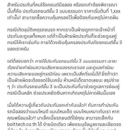
สำหรับประกันที่คนใช้รถยนต์มือสอง หรือรถเก่าต้องพิจารณา
นั้นก็คือ ประกันรถยนต์ชั้น 3 แบบธรรมดา ราคาเริ่มต้นที่ 1,xxx
เท่านั้น! สามารถซื้อความคุ้มครองไว้เพื่อป้องกันเหตุไม่คาดฝัน
กรณีเกิดอุบัติเหตุรถชนรถ หากเราเป็นฝ่ายถูกทางเจ้าหน้าที่
ประกันจะดูแลทั้งหมด แต่ถ้าเป็นฝ่ายผิดประกันก็จะช่วยดูแลคู่
กรณีให้เราเช่นกัน ภายใต้วงเงินคุ้มครองประกันภัยรถยนต์ชั้น 3
ของเราครับ
แต่ต้องบอกว่า
การใช้ประกันรถยนต์ชั้น 3 แบบธรรมดา เราจะ
ต้องจ่ายค่าซ่อมความเสียหายของรถเราเอง และดูแลค่าซ่อม
ความเสียหายของคู่กรณีก่อน เพราะเป็นสิ่งที่รอไม่ได้
ยิ่งถ้าเรา
เป็นฝ่ายผิดจะต้องชดใช้นะครับ ห้ามหนีเด็ดขาดเลยนะ สรุปง่าย
ๆ ว่า ประกันรถยนต์ชั้น 3 จะเป็นประกันที่มาช่วยดูแลการซ่อมคู่
กรณีเป็นหลัก ช่วยประหยัดเงินหากเกิดเหตุไม่คาดฝันนั้นเอง
เมื่อได้ความรู้เกี่ยวกับประกันรถเก่ากันแล้ว!! กับการทำประกัน
รถมือสองว่าแบบไหนดี แบบไหนเด็ด แบบไหนเหมาะกับเรา หาก
คุณพร้อมแล้ว!! มาเช็คเบี้ยรถยนต์ที่ใช่คุณ สามารถเช็คกับ
bolttech.co.th ได้ ง่ายนิดเดียว เพียงระบุข้อมูลรายละเอียดรถ