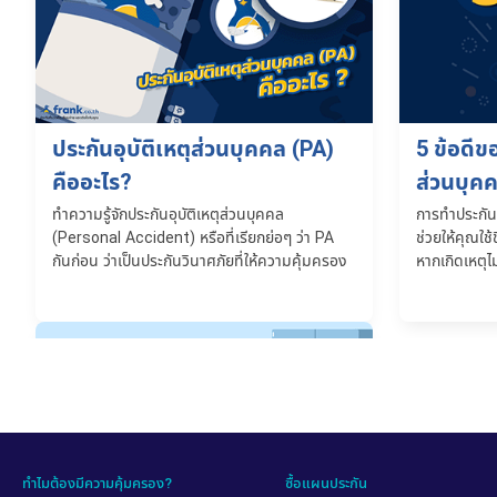
ประกันอุบัติเหตุส่วนบุคคล (PA)
5 ข้อดีข
คืออะไร?
ส่วนบุคคล
ทำความรู้จักประกันอุบัติเหตุส่วนบุคคล
การทำประกันอ
(Personal Accident) หรือที่เรียกย่อๆ ว่า PA
ช่วยให้คุณใช้
กันก่อน ว่าเป็นประกันวินาศภัยที่ให้ความคุ้มครอง
หากเกิดเหตุไม
ความเสียหายที่เกิดจากอุบัติเหตุเท่านั้นที่เกิดขึ้นต่อ
บุคคลคงที่ไม่
ชีวิตและร่างกายของผู้ทำประกันและยังดูแลค่า
ช่วยจ่ายค่า
รักษาพยาบาลรวมถึงค่าชดเชยรายได้ระหว่างเข้า
ชีวิตและอวั
รักษาตัวในโรงพยาบาล