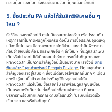
ความคุ้มครองทันที ซึ่งเริ่มต้นตามวันที่ที่คุณเลือกไว้ทันที
5. ซื้อประกัน PA แล้วได้รับสิทธิพิเศษอื่น ๆ
ไหม ?
ถ้าชีวิตของเราเลือกได้ คงไม่มีใครอยากโชคร้าย หรือประสบกับ
เหตุการณ์ที่ไม่คาดฝันถูกไหมครับ ดังนั้น การซื้อประกันอุบัติเหตุ
แม้จะเบี้ยไม่แพง มีสถานพยาบาลใกล้บ้าน และอย่าลืมพิจารณา
ก่อนจ่ายเงินซื้อ คือ มีสิทธิพิเศษอื่น ๆ อีกไหม ? ที่จะดูแลเราเพิ่ม
เติมหรือไม่ หากไม่ได้เบิกเคลมค่ารักษา ตรงนี้สำคัญมาก และ
Frank.co.th เห็นความสำคัญข้อนี้เป็นอย่างมาก เราจึงมี
สิทธิ
พิเศษสำหรับลูกค้าแฟรงค์ Penguin Privilege
ไว้ดูแลลูกค้าคน
สำคัญของเราอยู่เสมอ ๆ ซึ่งจะมีดีลเซอร์ไพร์สคุณในทุก ๆ เดือน
ละครับ รู้แบบนี้แล้ว สนใจประกันอุบัติเหตุออนไลน์กับ
Frank.co.th แล้วใช่ไหม ซื้อเลยครับ เราพร้อมดูแลคุณเหมือน
เป็นครอบครัวเดียวกัน ทั้งเงื่อนไขที่อ่านเข้าใจง่าย ทีมงาน
บริการที่พร้อมเทคแคร์คุณ ตามสโลแกนว่า “ประกันที่รวดเร็ว
เรียบง่าย และจริงใจกับคุณ”