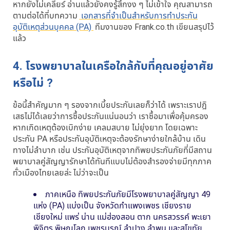
หากยังไม่เคลียร์ อ่านแล้วยังคงรู้สึกงง ๆ ไม่เข้าใจ คุณสามารถ
ตามต่อได้ที่บทความ
เอกสารที่จำเป็นสำหรับการทำประกัน
อุบัติเหตุส่วนบุคคล (PA)
ทีมงานของ Frank.co.th เขียนสรุปไว้
แล้ว
4. โรงพยาบาลในเครือใกล้กับที่คุณอยู่อาศัย
หรือไม่ ?
ข้อนี้สำคัญมาก ๆ รองจากเบี้ยประกันเลยก็ว่าได้ เพราะเราปฎิ
เสธไม่ได้เลยว่าการซื้อประกันแน่นอนว่า เราซื้อมาเพื่อคุ้มครอง
หากเกิดเหตุต้องเบิกง่าย เคลมสบาย ไม่ยุ่งยาก โดยเฉพาะ
ประกัน PA หรือประกันอุบัติเหตุจะต้องรักษาง่ายใกล้บ้าน เดิน
ทางไม่ลำบาก เช่น ประกันอุบัติเหตุจากทิพยประกันภัยที่มีสถาน
พยาบาลคู่สัญญารักษาได้ทันทีแบบไม่ต้องสำรองจ่ายมีทุกภาค
ทั่วเมืองไทยเลยล่ะ ไม่ว่าจะเป็น
ภาคเหนือ ทิพยประกันภัยมีโรงพยาบาลคู่สัญญา 49
แห่ง (PA) แบ่งเป็น จังหวัดกำแพงเพชร เชียงราย
เชียงใหม่ แพร่ น่าน แม่ฮ่องสอน ตาก นครสวรรค์ พะเยา
พิจิตร พิษณุโลก เพชรบูรณ์ ลำปาง ลำพูน และสุโขทัย