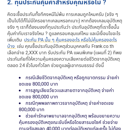
2. ทุนประกันคุ้มค่าสำหรับคุณหรือไม่ ?
คิดจะซื้อประกันทั้งทีคงหนีไม่พ้น การเคลมถูกไหมครับ (จริง ๆ
เป็นไปได้ก็ไม่มีใครอยากเคลมหรอกเนาะ) หากต้องเคลมอุบัติเหตุ
จริง ๆ เราก็ต้องมองที่ทุนประกันว่า ประกันอุบัติเหตุที่เราซื้อนั้น
คุ้มค่ากับเราจริงไหม ? ดูแลครอบคลุมแค่ไหน และมีเงื่อนไขอะไร
เพิ่มเติม
ประกัน PA นั้น ๆ คุ้มครองอะไร หรือไม่คุ้มครองอะไร
บ้าง
เช่น คุณซื้อประกันอุบัติเหตุส่วนบุคคลกับ Frank.co.th
เลือกจ่าย 2,XXX บาท รับประกัน PA แผนพิเศษ (แผนที่ 2) ทิพย
ประกันภัยที่ให้ความคุ้มครองความเสียหายต่อชีวิตจากอุบัติเหตุ
ตลอด 24 ชั่วโมงทั่วโลก ช่วยดูแลผู้เอากรมธรรม์ ดังนี้
กรณีเสียชีวิตจากอุบัติเหตุ หรือถูกฆาตกรรม จ่ายค่า
ชดเชย 800,000 บาท
การสูญเสียอวัยวะและสายตาจากอุบัติเหตุ จ่ายค่า
ชดเชย 800,000 บาท
กรณีทุพพลภาพถาวรจากอุบัติเหตุ จ่ายค่าชดเชย
800,000 บาท
ช่วยค่ารักษาพยาบาลจากอุบัติเหตุ พร้อมขยายความ
คุ้มครองอุบัติเหตุขณะขับขี่หรือโดยสารมอไซค์ ช่วยจ่าย
ตามจริงสูงสุด 40,000 บาทต่ออุบัติเหตุแต่ละครั้ง ไม่ต้อง