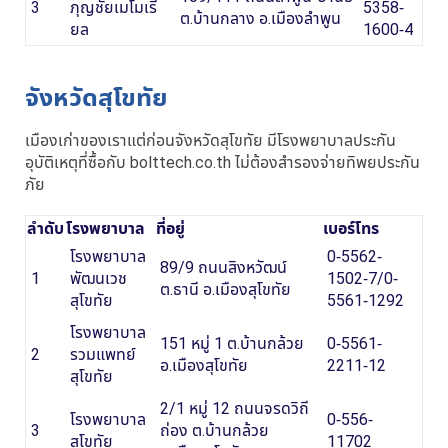
3
ภุญชัยเมโมเรี
5358-
ต.บ้านกลาง อ.เมืองลำพูน
ยล
1600-4
จังหวัดสุโขทัย
เมืองเก่าของเราแต่ก่อนจังหวัดสุโขทัย มีโรงพยาบาลประกัน
อุบัติเหตุที่ซื้อกับ bolttech.co.th ไม่ต้องสำรองจ่ายทิพยประกัน
ภัย
ลำดับ
โรงพยาบาล
ที่อยู่
เบอร์โทร
โรงพยาบาล
0-5562-
89/9 ถนนสิงหวัฒน์
1
พัฒนเวช
1502-7/0-
ต.ธานี อ.เมืองสุโขทัย
สุโขทัย
5561-1292
โรงพยาบาล
151 หมู่ 1 ต.บ้านกล้วย
0-5561-
2
รวมแพทย์
อ.เมืองสุโขทัย
2211-12
สุโขทัย
2/1 หมู่ 12 ถนนจรดวิถี
โรงพยาบาล
0-556-
3
ถ่อง ต.บ้านกล้วย
สุโขทัย
11702