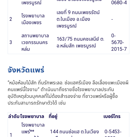
เพชรบูรณ์
0680-4
เลขที่ 9 ถนนเพชรรัตน์
โรงพยาบาล
2
ต.ในเมือง อ.เมือง
-
เมืองเพชร
เพชรบูรณ์
สถานพยาบาล
0-
163/75 ถนนคชเสนีย์ ต.
3
เวชกรรมนคร
5670-
อ.หล่มสัก เพชรบูรณ์
หล่ม
2015-7
จังหวัดแพร่
“หม้อห้อมไม้สัก ถิ่นรักพระลอ. ช่อแฮศรีเมือง ลือเลื่องแพะเมืองผี
คนแพร่นี้ใจงาม” ดำเนินมาถึงรายชื่อโรงพยาบาลประกัน
อุบัติเหตุส่วนบุคคลที่ไม่ต้องสำรองจ่าย ที่ชาวแพร่หรือผู้ซื้อ
ประกันสามารถรักษาตัวได้ เช่น
ลำดับ
โรงพยาบาล
ที่อยู่
เบอร์โทร
โรงพยาบาล
แพร่**
144 ถนนช่อแฮ ต.ในเวียง
0-5453-
1