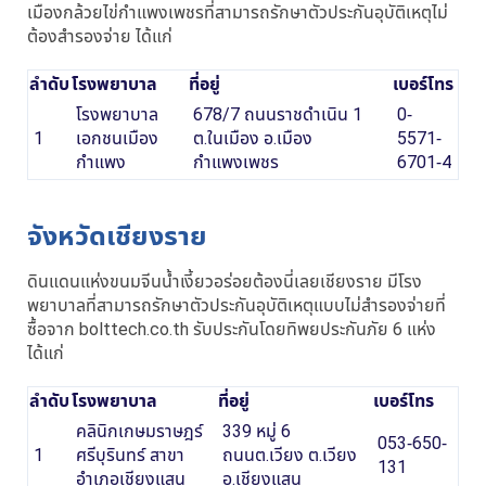
เมืองกล้วยไข่กำแพงเพชรที่สามารถรักษาตัวประกันอุบัติเหตุไม่
ต้องสำรองจ่าย ได้แก่
ลำดับ
โรงพยาบาล
ที่อยู่
เบอร์โทร
โรงพยาบาล
678/7 ถนนราชดำเนิน 1
0-
1
เอกชนเมือง
ต.ในเมือง อ.เมือง
5571-
กำแพง
กำแพงเพชร
6701-4
จังหวัดเชียงราย
ดินแดนแห่งขนมจีนน้ำเงี้ยวอร่อยต้องนี่เลยเชียงราย มีโรง
พยาบาลที่สามารถรักษาตัวประกันอุบัติเหตุแบบไม่สำรองจ่ายที่
ซื้อจาก bolttech.co.th รับประกันโดยทิพยประกันภัย 6 แห่ง
ได้แก่
ลำดับ
โรงพยาบาล
ที่อยู่
เบอร์โทร
คลินิกเกษมราษฎร์
339 หมู่ 6
053-650-
1
ศรีบุรินทร์ สาขา
ถนนต.เวียง ต.เวียง
131
อำเภอเชียงแสน
อ.เชียงแสน