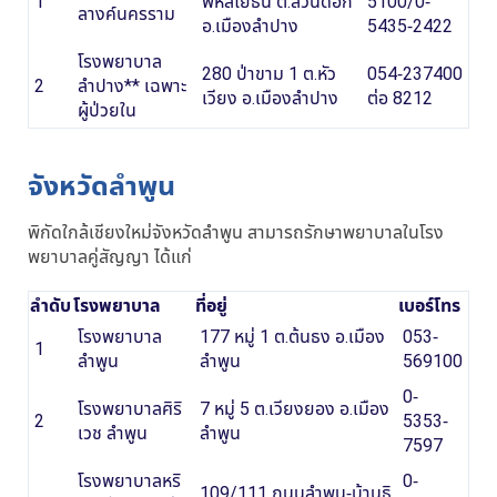
1
พหลโยธิน ต.สวนดอก
5100/0-
ลางค์นครราม
อ.เมืองลำปาง
5435-2422
โรงพยาบาล
280 ป่าขาม 1 ต.หัว
054-237400
2
ลำปาง** เฉพาะ
เวียง อ.เมืองลำปาง
ต่อ 8212
ผู้ป่วยใน
จังหวัดลำพูน
พิกัดใกล้เชียงใหม่จังหวัดลำพูน สามารถรักษาพยาบาลในโรง
พยาบาลคู่สัญญา ได้แก่
ลำดับ
โรงพยาบาล
ที่อยู่
เบอร์โทร
โรงพยาบาล
177 หมู่ 1 ต.ต้นธง อ.เมือง
053-
1
ลำพูน
ลำพูน
569100
0-
โรงพยาบาลศิริ
7 หมู่ 5 ต.เวียงยอง อ.เมือง
2
5353-
เวช ลำพูน
ลำพูน
7597
โรงพยาบาลหริ
0-
109/111 ถนนลำพูน-บ้านธิ