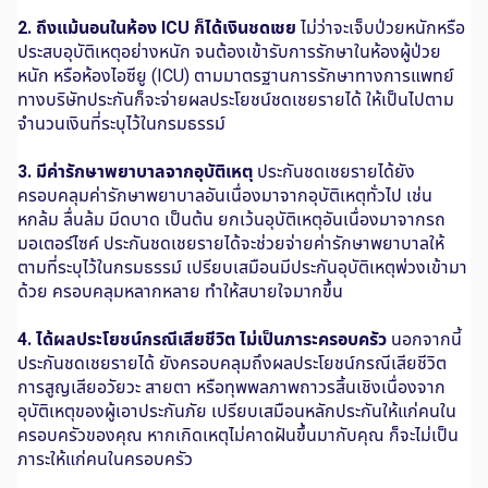
2. ถึงแม้นอนในห้อง ICU ก็ได้เงินชดเชย
ไม่ว่าจะเจ็บป่วยหนักหรือ
ประสบอุบัติเหตุอย่างหนัก จนต้องเข้ารับการรักษาในห้องผู้ป่วย
หนัก หรือห้องไอซียู (ICU) ตามมาตรฐานการรักษาทางการแพทย์
ทางบริษัทประกันก็จะจ่ายผลประโยชน์ชดเชยรายได้ ให้เป็นไปตาม
จำนวนเงินที่ระบุไว้ในกรมธรรม์
3. มีค่ารักษาพยาบาลจากอุบัติเหตุ
ประกันชดเชยรายได้ยัง
ครอบคลุมค่ารักษาพยาบาลอันเนื่องมาจากอุบัติเหตุทั่วไป เช่น
หกล้ม ลื่นล้ม มีดบาด เป็นต้น ยกเว้นอุบัติเหตุอันเนื่องมาจากรถ
มอเตอร์ไซค์ ประกันชดเชยรายได้จะช่วยจ่ายค่ารักษาพยาบาลให้
ตามที่ระบุไว้ในกรมธรรม์ เปรียบเสมือนมีประกันอุบัติเหตุพ่วงเข้ามา
ด้วย ครอบคลุมหลากหลาย ทำให้สบายใจมากขึ้น
4. ได้ผลประโยชน์กรณีเสียชีวิต ไม่เป็นภาระครอบครัว
นอกจากนี้
ประกันชดเชยรายได้ ยังครอบคลุมถึงผลประโยชน์กรณีเสียชีวิต
การสูญเสียอวัยวะ สายตา หรือทุพพลภาพถาวรสิ้นเชิงเนื่องจาก
อุบัติเหตุของผู้เอาประกันภัย เปรียบเสมือนหลักประกันให้แก่คนใน
ครอบครัวของคุณ หากเกิดเหตุไม่คาดฝันขึ้นมากับคุณ ก็จะไม่เป็น
ภาระให้แก่คนในครอบครัว